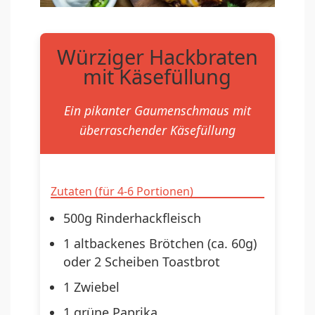
Würziger Hackbraten
mit Käsefüllung
Ein pikanter Gaumenschmaus mit
überraschender Käsefüllung
Zutaten (für 4-6 Portionen)
500g Rinderhackfleisch
1 altbackenes Brötchen (ca. 60g)
oder 2 Scheiben Toastbrot
1 Zwiebel
1 grüne Paprika