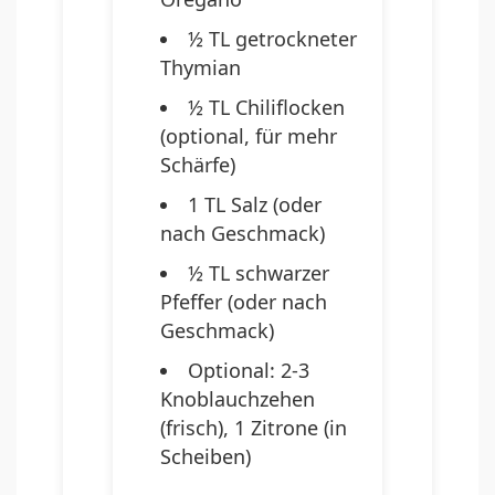
½ TL getrockneter
Thymian
½ TL Chiliflocken
(optional, für mehr
Schärfe)
1 TL Salz (oder
nach Geschmack)
½ TL schwarzer
Pfeffer (oder nach
Geschmack)
Optional: 2-3
Knoblauchzehen
(frisch), 1 Zitrone (in
Scheiben)