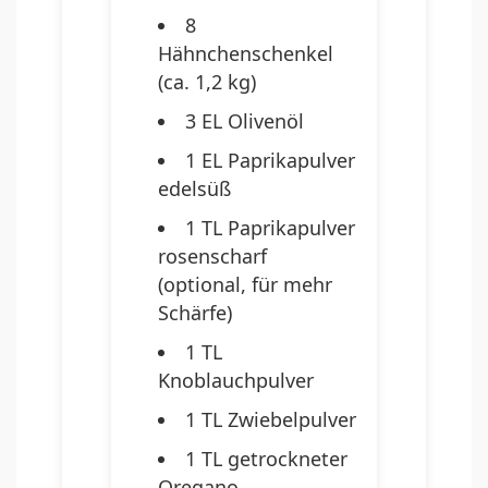
8
Hähnchenschenkel
(ca. 1,2 kg)
3 EL Olivenöl
1 EL Paprikapulver
edelsüß
1 TL Paprikapulver
rosenscharf
(optional, für mehr
Schärfe)
1 TL
Knoblauchpulver
1 TL Zwiebelpulver
1 TL getrockneter
Oregano